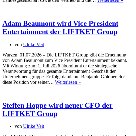
Landesgesellschaft sowie den Vertrieb und die…
Weiterlesen »
Group
stärkt
ihre
Präsen
Adam Beaumont wird Vice President
in
Entertainment der LIFTKET Group
Spanie
und
Latein
von
Ulrike Veit
Wurzen, 01.07.2026 – Die LIFTKET Group gibt die Ernennung
von Adam Beaumont zum Vice President Entertainment bekannt.
Mit Wirkung zum 1. Juli 2026 übernimmt er die strategische
Verantwortung für das gesamte Entertainment-Geschäft der
Unternehmensgruppe. Er folgt damit auf Benjamin Göldner, der
Adam
diese Position vor seiner…
Weiterlesen »
Beaumont
wird
Vice
President
Steffen Hoppe wird neuer CFO der
Entertainment
LIFTKET Group
der
LIFTKET
Group
von
Ulrike Veit