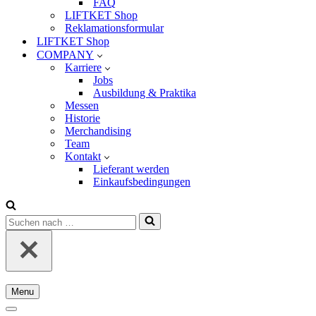
FAQ
LIFTKET Shop
Reklamationsformular
LIFTKET Shop
COMPANY
Karriere
Jobs
Ausbildung & Praktika
Messen
Historie
Merchandising
Team
Kontakt
Lieferant werden
Einkaufsbedingungen
Suchen
nach …
Menu
Navigationsmenü
Navigationsmenü