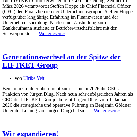
Die LIFTKET Group erweitert ihre Geschäftsleitung: Seit dem 1.
März 2026 verantwortet Steffen Hoppe als Chief Financial Officer
(CFO) den Finanzbereich der Unternehmensgruppe. Steffen Hoppe
verfügt über langjährige Erfahrung im Finanzwesen und der
Unternehmensberatung. Nach seiner Ausbildung zum
Bankkaufmann studierte er Betriebswirtschaftslehre mit den
Steffen
Schwerpunkten…
Weiterlesen »
Hoppe
wird
neuer
CFO
Generationswechsel an der Spitze der
der
LIFTKET Group
LIFTKET
Group
von
Ulrike Veit
Benjamin Göldner übernimmt zum 1. Januar 2026 die CEO-
Funktion von Jürgen Dlugi Nach neun sehr erfolgreichen Jahren als
CEO der LIFTKET Group übergibt Jürgen Dlugi zum 1. Januar
2026 die strategische und operative Führung an Benjamin Göldner.
Generati
Unter der Leitung von Jürgen Dlugi hat sich…
Weiterlesen »
an
der
Spitze
der
Wir expandieren!