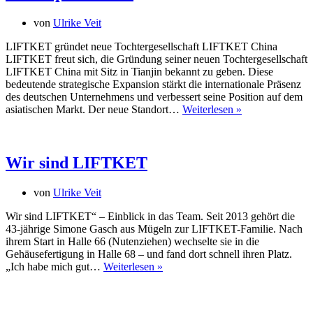
LIFTKE
Group
von
Ulrike Veit
LIFTKET gründet neue Tochtergesellschaft LIFTKET China
LIFTKET freut sich, die Gründung seiner neuen Tochtergesellschaft
LIFTKET China mit Sitz in Tianjin bekannt zu geben. Diese
bedeutende strategische Expansion stärkt die internationale Präsenz
des deutschen Unternehmens und verbessert seine Position auf dem
Wir
asiatischen Markt. Der neue Standort…
Weiterlesen »
expandieren!
Wir sind LIFTKET
von
Ulrike Veit
Wir sind LIFTKET“ – Einblick in das Team. Seit 2013 gehört die
43-jährige Simone Gasch aus Mügeln zur LIFTKET-Familie. Nach
ihrem Start in Halle 66 (Nutenziehen) wechselte sie in die
Gehäusefertigung in Halle 68 – und fand dort schnell ihren Platz.
Wir
„Ich habe mich gut…
Weiterlesen »
sind
LIFTKET