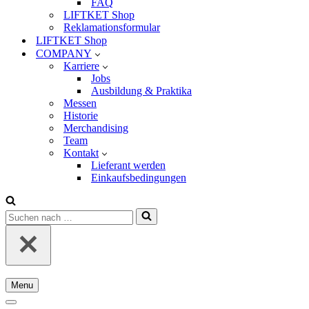
FAQ
LIFTKET Shop
Reklamationsformular
LIFTKET Shop
COMPANY
Karriere
Jobs
Ausbildung & Praktika
Messen
Historie
Merchandising
Team
Kontakt
Lieferant werden
Einkaufsbedingungen
Suchen
nach …
Menu
Navigationsmenü
Navigationsmenü