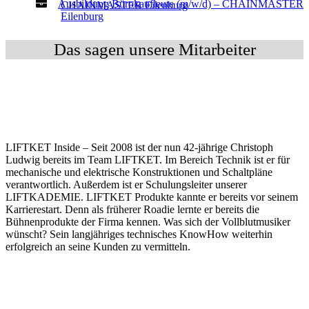
Ausbildung Bürokaufleute (m/w/d) – CHAINMASTER
CHAINMASTER Eilenburg
Eilenburg
Das sagen unsere Mitarbeiter
LIFTKET Inside – Seit 2008 ist der nun 42-jährige Christoph
Ludwig bereits im Team LIFTKET. Im Bereich Technik ist er für
mechanische und elektrische Konstruktionen und Schaltpläne
verantwortlich. Außerdem ist er Schulungsleiter unserer
LIFTKADEMIE. LIFTKET Produkte kannte er bereits vor seinem
Karrierestart. Denn als früherer Roadie lernte er bereits die
Bühnenprodukte der Firma kennen. Was sich der Vollblutmusiker
wünscht? Sein langjähriges technisches KnowHow weiterhin
erfolgreich an seine Kunden zu vermitteln.