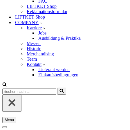
FAQ
LIFTKET Shop
Reklamationsformular
LIFTKET Shop
COMPANY
Karriere
Jobs
Ausbildung & Praktika
Messen
Historie
Merchandising
Team
Kontakt
Lieferant werden
Einkaufsbedingungen
Suchen
nach …
Menu
Navigationsmenü
Navigationsmenü