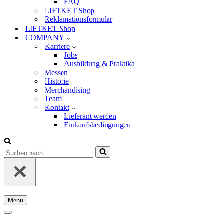
FAQ
LIFTKET Shop
Reklamationsformular
LIFTKET Shop
COMPANY
Karriere
Jobs
Ausbildung & Praktika
Messen
Historie
Merchandising
Team
Kontakt
Lieferant werden
Einkaufsbedingungen
Suchen
nach …
Menu
Navigationsmenü
Navigationsmenü