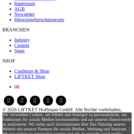
Impressum
AGB
Newsletter
Hinweisgeberschutzgesetz
BRANCHEN
Industry
Custom
Stage
SHOP
Configure & Shop
LIFTKET Shop
© 2026 LIFTKET Hoffmann GmbH. Alle Rechte vorbehalten.
Wir verwenden Cookies, um Inhalte und Anzeigen zu personalisieren, um
Funktionen für soziale Medien bereitzustellen und um unseren Datenverkehr
zu analysieren. Wir teilen auch Informationen über Ihre Nutzung unserer
Website mit unseren Partnern für soziale Medien, Werbung und Analysen. |
We use cookies to personalise content and ads, to provide social media