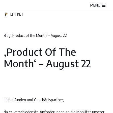
MENU
Zum
LIFTKET
Inhalt
springen
Blog
‚Product of the Month‘ – August 22
‚Product Of The
Month‘ – August 22
Liebe Kunden und Geschäftspartner,
da es verschiedenste Anforderungen an die Mobilität unserer