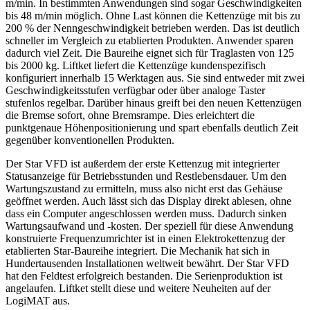
m/min. In bestimmten Anwendungen sind sogar Geschwindigkeiten
bis 48 m/min möglich. Ohne Last können die Kettenzüge mit bis zu
200 % der Nenngeschwindigkeit betrieben werden. Das ist deutlich
schneller im Vergleich zu etablierten Produkten. Anwender sparen
dadurch viel Zeit. Die Baureihe eignet sich für Traglasten von 125
bis 2000 kg. Liftket liefert die Kettenzüge kundenspezifisch
konfiguriert innerhalb 15 Werktagen aus. Sie sind entweder mit zwei
Geschwindigkeitsstufen verfügbar oder über analoge Taster
stufenlos regelbar. Darüber hinaus greift bei den neuen Kettenzügen
die Bremse sofort, ohne Bremsrampe. Dies erleichtert die
punktgenaue Höhenpositionierung und spart ebenfalls deutlich Zeit
gegenüber konventionellen Produkten.
Der Star VFD ist außerdem der erste Kettenzug mit integrierter
Statusanzeige für Betriebsstunden und Restlebensdauer. Um den
Wartungszustand zu ermitteln, muss also nicht erst das Gehäuse
geöffnet werden. Auch lässt sich das Display direkt ablesen, ohne
dass ein Computer angeschlossen werden muss. Dadurch sinken
Wartungsaufwand und -kosten. Der speziell für diese Anwendung
konstruierte Frequenzumrichter ist in einen Elektrokettenzug der
etablierten Star-Baureihe integriert. Die Mechanik hat sich in
Hundertausenden Installationen weltweit bewährt. Der Star VFD
hat den Feldtest erfolgreich bestanden. Die Serienproduktion ist
angelaufen. Liftket stellt diese und weitere Neuheiten auf der
LogiMAT aus.