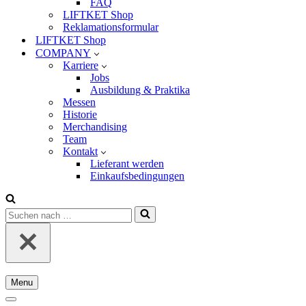
FAQ
LIFTKET Shop
Reklamationsformular
LIFTKET Shop
COMPANY
Karriere
Jobs
Ausbildung & Praktika
Messen
Historie
Merchandising
Team
Kontakt
Lieferant werden
Einkaufsbedingungen
Suchen
nach …
Menu
Navigationsmenü
Navigationsmenü